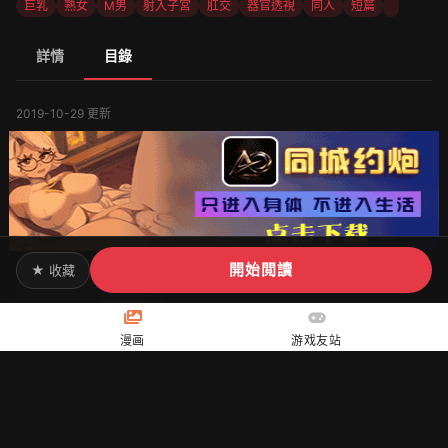
巨乳
熟女
M男
射入子宮
肛交
器官透視
同人
短篇
詳情
目錄
2019-10-29 更新
開始閲讀
★ 收藏
40岁和14岁
40岁和14岁 網友評論
漫画
游戏友站
3245476992@qq.com
可以
2024-08-22