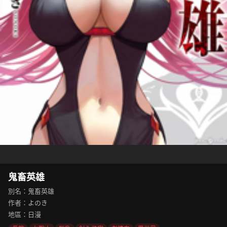
鬼畜英雄
別名：鬼畜英雄
作者：よのき
地區：日漫