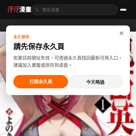
汙汙
漫畫
🔍
×
永久保存
請先保存永久頁
如果目前網址失效，可透過永久頁找回最新可用入口。
建議加入書籤或保存到桌面。
打開永久頁
今天略過