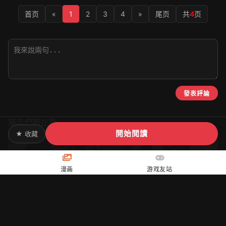
首页
«
1
2
3
4
»
尾页
共
4
页
發表評論
骚年們都在看
開始閲讀
★ 收藏
漫画
游戏友站