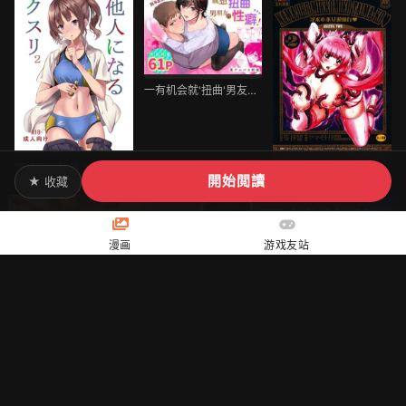
一有机会就'扭曲'男友的性癖!
變成別人的藥 2
淫水小巫女退魔行 2
開始閲讀
★ 收藏
漫画
游戏友站
[返回顶部]