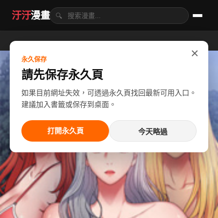
汙汙
漫畫
🔍
×
永久保存
請先保存永久頁
如果目前網址失效，可透過永久頁找回最新可用入口。
建議加入書籤或保存到桌面。
打開永久頁
今天略過