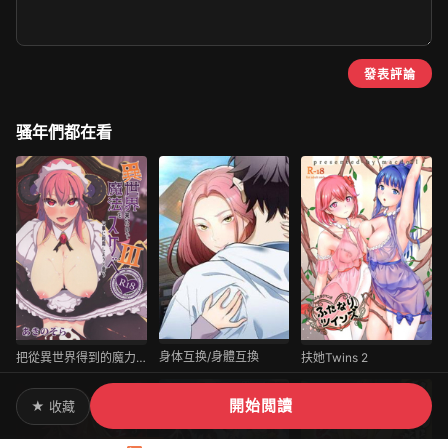
發表評論
骚年們都在看
身体互换/身體互換
把從異世界得到的魔力用在色色的事情上 III
扶她Twins 2
開始閲讀
★ 收藏