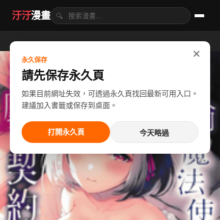
汙汙
漫畫
🔍
×
永久保存
請先保存永久頁
如果目前網址失效，可透過永久頁找回最新可用入口。
建議加入書籤或保存到桌面。
打開永久頁
今天略過