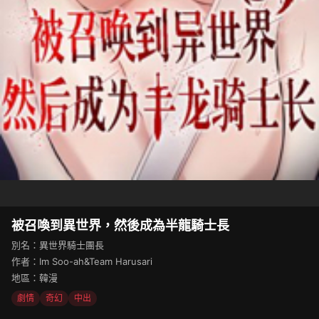
被召喚到異世界，然後成為半龍騎士長
別名：異世界騎士團長
作者：Im Soo-ah&Team Harusari
地區：韓漫
劇情
奇幻
中出