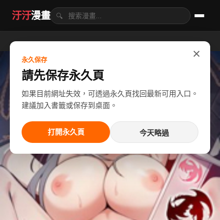
汙汙
漫畫
🔍
×
永久保存
請先保存永久頁
如果目前網址失效，可透過永久頁找回最新可用入口。
建議加入書籤或保存到桌面。
打開永久頁
今天略過