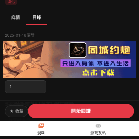
漢化
詳情
目錄
2025-01-16 更新
1
玛丽触手堕落II [落花] 網友評論
開始閲讀
★ 收藏
漫画
游戏友站