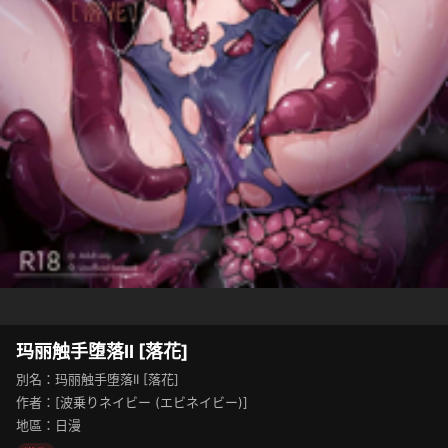
玛丽触手堕落II [落花]
別名：玛丽触手堕落II [落花]
作者：[波乗りネイビー (エビネイビー)]
地區：日漫