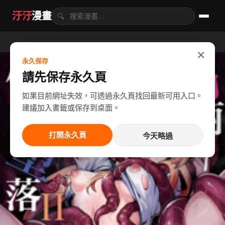
汙汙
漫畫
🔍
×
永久保存
請先保存永久頁
如果目前網址失效，可透過永久頁找回最新可用入口。
建議加入書籤或保存到桌面。
打開永久頁
今天略過