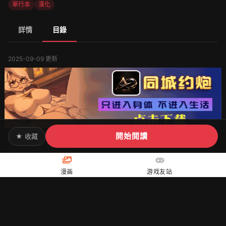
單行本
漢化
詳情
目錄
2025-09-09 更新
開始閲讀
★ 收藏
全一話
[TYPE.90] ボッチ様の肉姫 [中国翻訳] 網友評論
漫画
游戏友站
yh4220930wxa@player.guest
看不了
2026-04-15