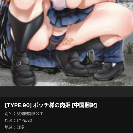
[TYPE.90] ボッチ様の肉姫 [中国翻訳]
別名：孤獨的肉食公主
作者：TYPE.90
地區：日漫