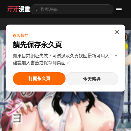
汙汙
漫畫
🔍
×
永久保存
請先保存永久頁
如果目前網址失效，可透過永久頁找回最新可用入口。
建議加入書籤或保存到桌面。
打開永久頁
今天略過