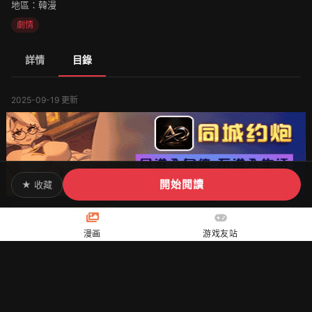
地區：韓漫
劇情
詳情
目錄
2025-09-19 更新
開始閲讀
★ 收藏
第1話
第2話
第3話
漫画
游戏友站
第4話
第5話
第6話
第7話
第8話