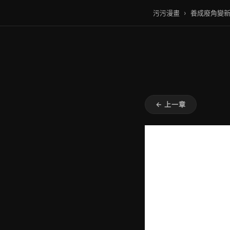
污污漫畫
›
養成廢角變
← 上一章