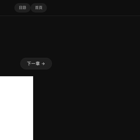
目錄
首頁
下一章 →