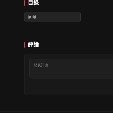
目錄
第1話
評論