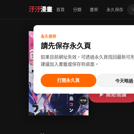
汙汙
漫畫
首頁
分類
書架
永久保存

ちょっと怖
永久保存
請先保存永久頁
[白杨汉化
如果目前網址失效，可透過永久頁找回最新可
作者：紺色ドロップス
建議加入書籤或保存到桌面。
狀態：
連載中
地區：
日
打開永久頁
今天略過
▶ 開始閱讀