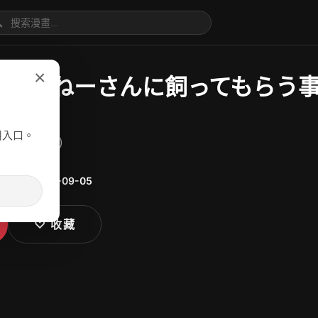

×
いおねーさんに飼ってもらう事に
组]
用入口。
 (森島コン)
漫
更新：
2025-09-05
♡ 收藏