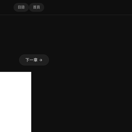
目錄
首頁
下一章 →