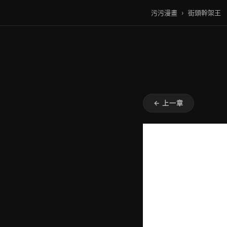
污污漫畫
›
街頭幹架王
← 上一章