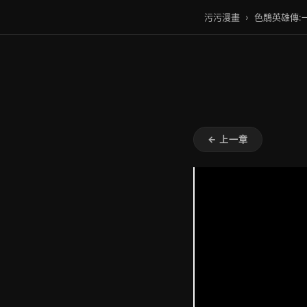
污污漫畫
›
色鵰英雄傳:
← 上一章