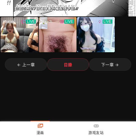
← 上一章
目錄
下一章 →
漫画
游戏友站