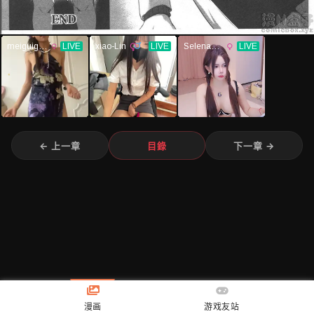
← 上一章
目錄
下一章 →
漫画
游戏友站