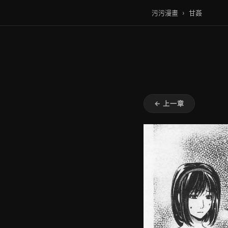
污污漫畫
›
甘姦
← 上一章