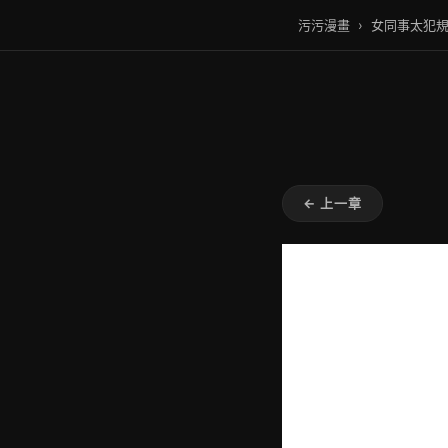
污污漫畫
›
女同事太犯
← 上一章