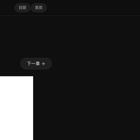
目錄
首頁
下一章 →