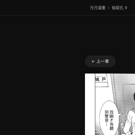
污污漫畫
›
偷窥孔 9
← 上一章