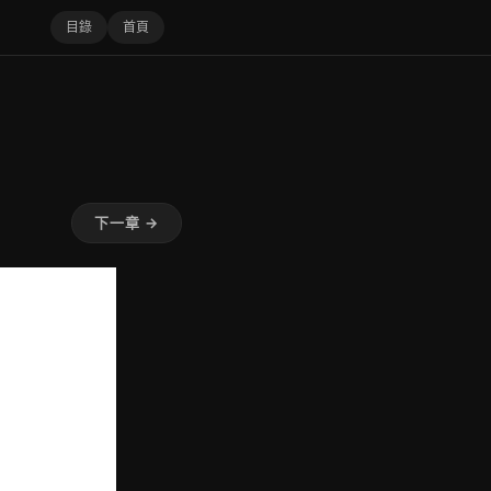
目錄
首頁
下一章 →