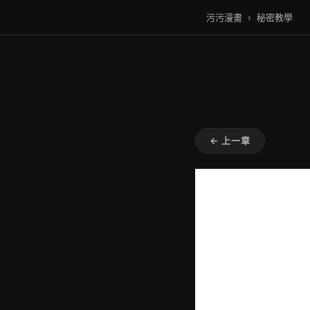
污污漫畫
›
秘密教學
← 上一章