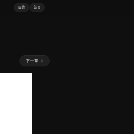
目錄
首頁
下一章 →