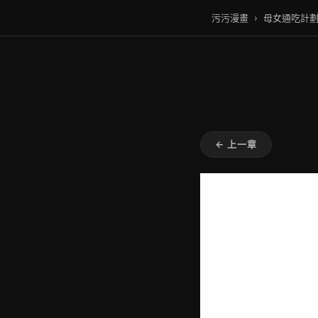
污污漫畫
›
母女通吃計
← 上一章