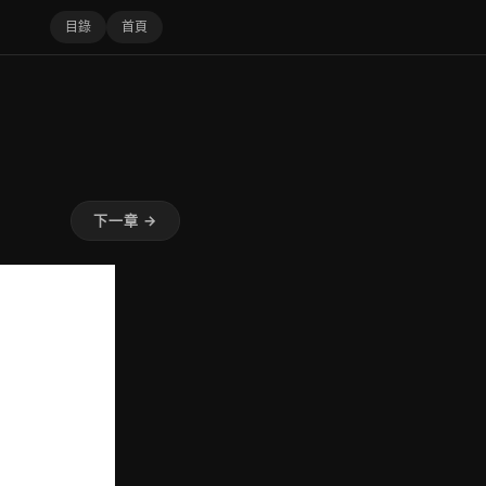
目錄
首頁
下一章 →