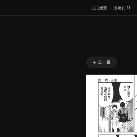
污污漫畫
›
偷窥孔 11
← 上一章