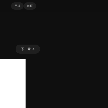
目錄
首頁
下一章 →