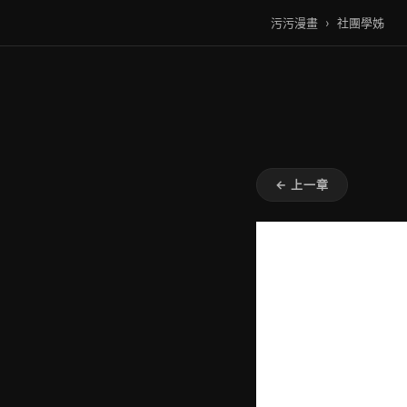
污污漫畫
›
社團學姊
← 上一章