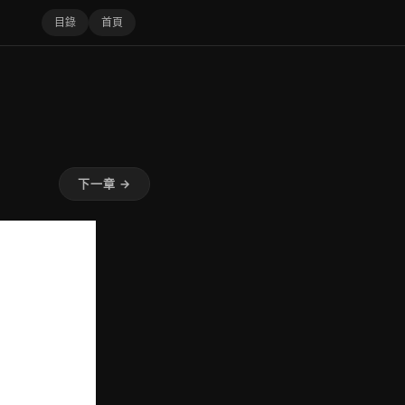
目錄
首頁
下一章 →