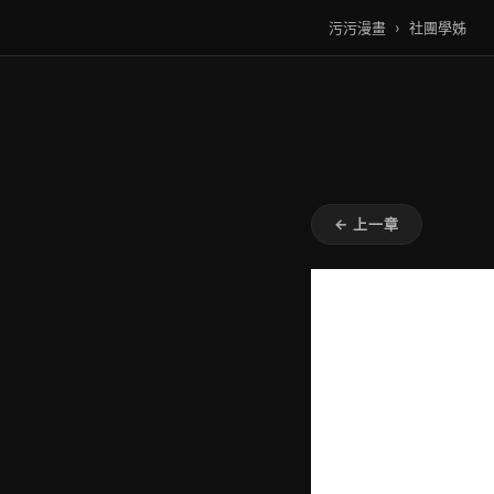
污污漫畫
›
社團學姊
← 上一章