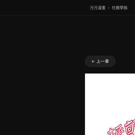
污污漫畫
›
社團學姊
← 上一章