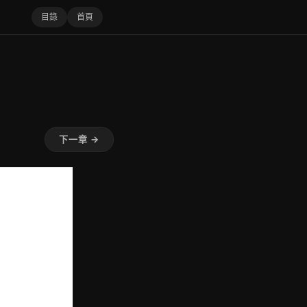
目錄
首頁
下一章 →