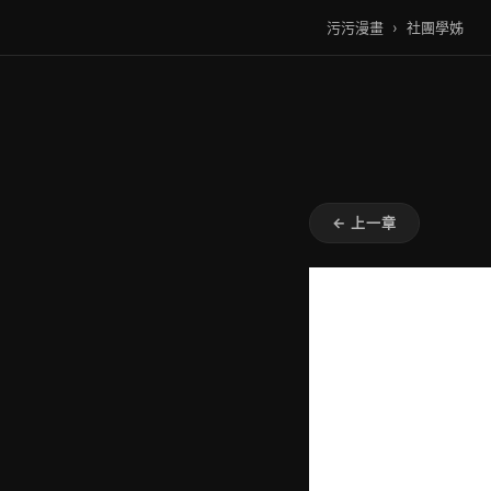
污污漫畫
›
社團學姊
← 上一章